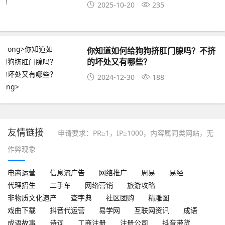
2025-10-20
235
你知道如何给狗狗挤肛门腺吗？不挤
的坏处又有哪些？
2024-12-30
188
友情链接
申请要求：PR≥1，IP≥1000，内容属同类网站，无
作弊现象
电商运营
信息流广告
网络推广
周易
易经
代理招生
二手车
网络营销
旅游攻略
非物质文化遗产
查字典
社区团购
精雕图
戏曲下载
抖音代运营
易学网
互联网资讯
成语
成语故事
诗词
工商注册
注册公司
抖音带货