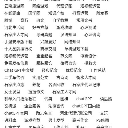
云南旅游网
网络游戏
代理记账
短视频运营
在线题库
国学网
知识产权
抖音运营
雕龙客
雕塑
奇石
散文
自学教程
常用文书
河北生活网
好书推荐
游戏攻略
心理测试
石家庄人才网
考研真题
汉语知识
心理咨询
手游安卓版下载
兴趣爱好
网络知识
十大品牌排行榜
商标交易
单机游戏下载
短视频代运营
宝宝起名
范文网
电商设计
免费发布信息
服装服饰
律师咨询
搜救犬
Chat GPT中文版
经典范文
优质范文
工作总结
二手车估价
实用范文
古诗词
衡水人才网
石家庄点痣
养花
名酒回收
石家庄代理记账
女士发型
搜搜作文
石家庄人才网
钢琴入门指法教程
词典
围棋
chatGPT
读后感
玄机派
企业服务
法律咨询
chatGPT国内版
chatGPT官网
励志名言
河北代理记账公司
文玩
语料库
游戏推荐
男士发型
高考作文
PS修图
儿童文学
买车咨询
工作计划
礼品厂
舟舟培训