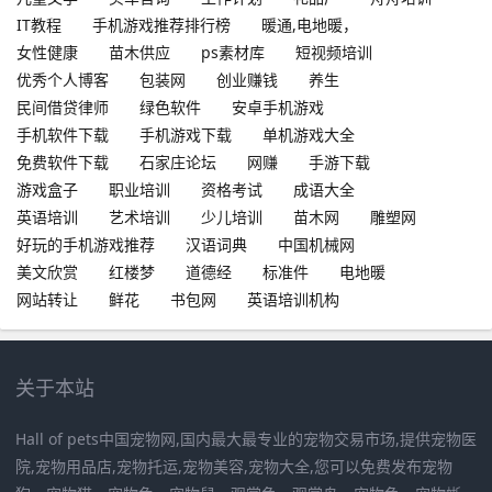
IT教程
手机游戏推荐排行榜
暖通,电地暖，
女性健康
苗木供应
ps素材库
短视频培训
优秀个人博客
包装网
创业赚钱
养生
民间借贷律师
绿色软件
安卓手机游戏
手机软件下载
手机游戏下载
单机游戏大全
免费软件下载
石家庄论坛
网赚
手游下载
游戏盒子
职业培训
资格考试
成语大全
英语培训
艺术培训
少儿培训
苗木网
雕塑网
好玩的手机游戏推荐
汉语词典
中国机械网
美文欣赏
红楼梦
道德经
标准件
电地暖
网站转让
鲜花
书包网
英语培训机构
关于本站
Hall of pets中国宠物网,国内最大最专业的宠物交易市场,提供宠物医
院,宠物用品店,宠物托运,宠物美容,宠物大全,您可以免费发布宠物