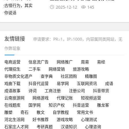
2025-12-12
145
友情链接
申请要求：PR≥1，IP≥1000，内容属同类网站，无
作弊现象
电商运营
信息流广告
网络推广
周易
易经
代理招生
二手车
网络营销
旅游攻略
非物质文化遗产
查字典
社区团购
精雕图
戏曲下载
抖音代运营
易学网
互联网资讯
成语
成语故事
诗词
工商注册
注册公司
抖音带货
云南旅游网
网络游戏
代理记账
短视频运营
在线题库
国学网
知识产权
抖音运营
雕龙客
雕塑
奇石
散文
自学教程
常用文书
河北生活网
好书推荐
游戏攻略
心理测试
石家庄人才网
考研真题
汉语知识
心理咨询