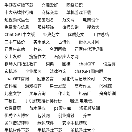
手游安卓版下载
兴趣爱好
网络知识
十大品牌排行榜
商标交易
单机游戏下载
短视频代运营
宝宝起名
范文网
电商设计
免费发布信息
服装服饰
律师咨询
搜救犬
Chat GPT中文版
经典范文
优质范文
工作总结
二手车估价
实用范文
古诗词
衡水人才网
石家庄点痣
养花
名酒回收
石家庄代理记账
女士发型
搜搜作文
石家庄人才网
钢琴入门指法教程
词典
围棋
chatGPT
读后感
玄机派
企业服务
法律咨询
chatGPT国内版
chatGPT官网
励志名言
河北代理记账公司
文玩
语料库
游戏推荐
男士发型
高考作文
PS修图
儿童文学
买车咨询
工作计划
礼品厂
舟舟培训
IT教程
手机游戏推荐排行榜
暖通,电地暖，
女性健康
苗木供应
ps素材库
短视频培训
优秀个人博客
包装网
创业赚钱
养生
民间借贷律师
绿色软件
安卓手机游戏
手机软件下载
手机游戏下载
单机游戏大全