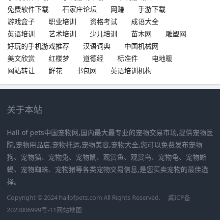
免费软件下载
石家庄论坛
网赚
手游下载
游戏盒子
职业培训
资格考试
成语大全
英语培训
艺术培训
少儿培训
苗木网
雕塑网
好玩的手机游戏推荐
汉语词典
中国机械网
美文欣赏
红楼梦
道德经
标准件
电地暖
网站转让
鲜花
书包网
英语培训机构
关于本站
Hall of pets中国宠物网,国内最大最专业的宠物交易市场,提供宠物医
院,宠物用品店,宠物托运,宠物美容,宠物大全,您可以免费发布宠物
狗、宠物猫、宠物兔、宠物鼠、观赏鱼、观赏鸟、宠物龟、宠物蜥
蜴、宠物蜘蛛、宠物猪等各类宠物交易信息,是您买卖宠物的最佳选
择。
Copyright © 2024 hallofpets.com All Rights Reserved.
冀ICP备
2023006999号-11
网站地图