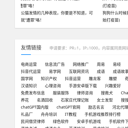
公猫发情的几种表现，你要是不知道，可
狗狗什么时候
就“遭罪”咯！
始打疫苗)
友情链接
申请要求：PR≥1，IP≥1000，内容属同类
电商运营
信息流广告
网络推广
周易
易经
抖音代运营
易学网
互联网资讯
成语
成语故
国学网
知识产权
抖音运营
雕龙客
雕塑
汉语知识
心理咨询
手游安卓版下载
兴趣爱好
免费发布信息
服装服饰
律师咨询
搜救犬
Ch
养花
名酒回收
石家庄代理记账
女士发型
搜
chatGPT国内版
chatGPT官网
励志名言
河北代
礼品厂
舟舟培训
IT教程
手机游戏推荐排行榜
民间借贷律师
绿色软件
安卓手机游戏
手机软件