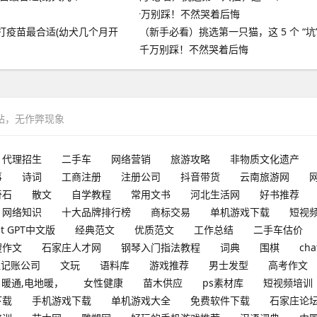
打疫苗最合适(幼犬几个月开
（新手必看）挑选第一只猫，这 5 个 “坑
千万别踩！不然哭着后悔
网站，无作弊现象
代理招生
二手车
网络营销
旅游攻略
非物质文化遗产
事
诗词
工商注册
注册公司
抖音带货
云南旅游网
奇石
散文
自学教程
常用文书
河北生活网
好书推荐
网络知识
十大品牌排行榜
商标交易
单机游戏下载
短视
at GPT中文版
经典范文
优质范文
工作总结
二手车估价
搜作文
石家庄人才网
钢琴入门指法教程
词典
围棋
cha
理记账公司
文玩
语料库
游戏推荐
男士发型
高考作文
暖通,电地暖，
女性健康
苗木供应
ps素材库
短视频培训
下载
手机游戏下载
单机游戏大全
免费软件下载
石家庄论