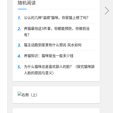
随机阅读
1.
公认的几种“温顺”猫咪，你家猫上榜了吗？
2.
养猫最怕这3件事，但都能预防，你做到没
有？
3.
猫主动跑到家里有什么预兆 风水如何
4.
养猫知识：猫咪驱虫一般多少钱
5.
为什么猫咪总是喜欢舔人的脸？（探究猫咪舔
人脸的原因与意义）