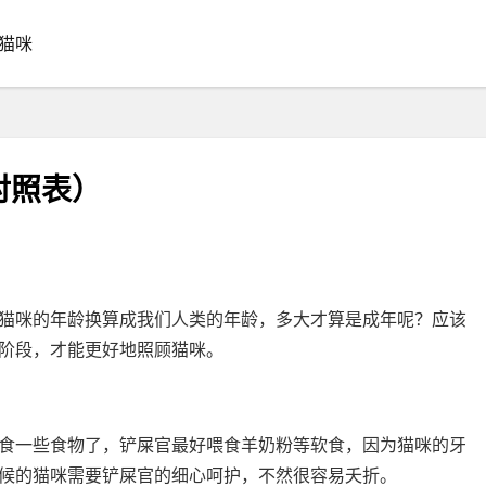
猫咪
对照表）
猫咪的年龄换算成我们人类的年龄，多大才算是成年呢？应该
阶段，才能更好地照顾猫咪。
食一些食物了，铲屎官最好喂食羊奶粉等软食，因为猫咪的牙
候的猫咪需要铲屎官的细心呵护，不然很容易夭折。