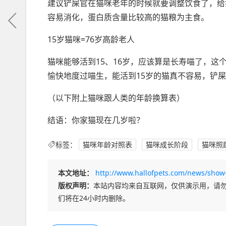
建议铲屎官在猫咪老年的时候就要调整饮食了，给
容易消化，蛋白质含量比较高的猫粮为主食。
15岁猫咪=76岁高龄老人
猫咪能够活到15、16岁，应该算是长寿喵了，
愉快地度过喵生，能活到15岁的猫真不容易，铲
（以下附上猫咪跟人类的年龄换算表）
结语：你家猫现在几岁啦？
标签：
猫咪年龄对照表
猫咪成长阶段
猫咪照
本文地址：
http://www.hallofpets.com/news/show
版权声明：
本站内容均来自互联网，仅供演示用，请
们将在24小时内删除。