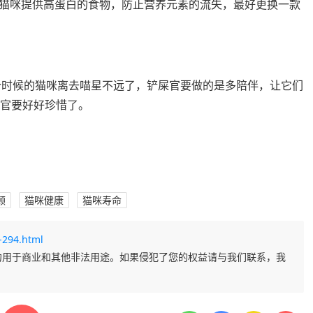
猫咪提供高蛋白的食物，防止营养元素的流失，最好更换一款
这个时候的猫咪离去喵星不远了，铲屎官要做的是多陪伴，让它们
屎官要好好珍惜了。
顾
猫咪健康
猫咪寿命
-294.html
勿用于商业和其他非法用途。如果侵犯了您的权益请与我们联系，我