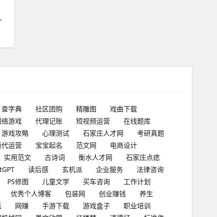
”
查字典
社区团购
精雕图
戏曲下载
网络游戏
代理记账
短视频运营
在线题库
游戏攻略
心理测试
石家庄人才网
考研真题
频代运营
宝宝起名
范文网
电商设计
实用范文
古诗词
衡水人才网
石家庄点痣
tGPT
读后感
玄机派
企业服务
法律咨询
PS修图
儿童文学
买车咨询
工作计划
优秀个人博客
包装网
创业赚钱
养生
坛
网赚
手游下载
游戏盒子
职业培训